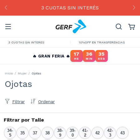
3 CUOTAS SIN INTERÉS
3 CUOTAS SIN INTERES
10%OFF EN TRANSFERENCIAS
17
36
34
🔥 GRAN FERIA 🔥
HS
MIN
SEG
Inicio
/
Mujer
/
Ojotas
Ojotas
Filtrar
Ordenar
Filtrar por Talle
34-
38-
39-
41-
42-
35
37
38
42
43
5
9
0
2
3