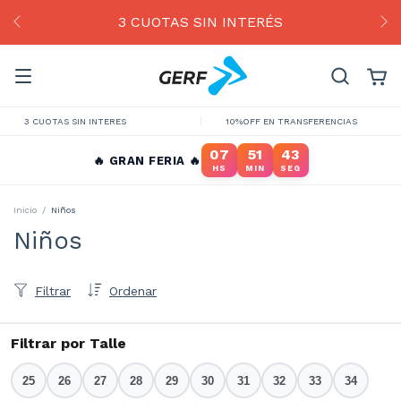
3 CUOTAS SIN INTERÉS
3 CUOTAS SIN INTERES
10%OFF EN TRANSFERENCIAS
07
51
42
🔥 GRAN FERIA 🔥
HS
MIN
SEG
Inicio
/
Niños
Niños
Filtrar
Ordenar
Filtrar por Talle
25
26
27
28
29
30
31
32
33
34