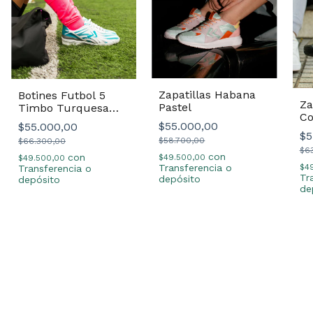
Zapatillas Habana
Botines Futbol 5
Za
Pastel
Timbo Turquesa
Co
Unisex
$55.000,00
$55.000,00
Un
$5
$58.700,00
$66.300,00
$6
con
con
$49.500,00
$49.500,00
$4
Transferencia o
Transferencia o
Tr
depósito
depósito
de