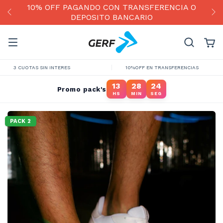
OFF PAGANDO CON TRANSFERENCIA O
DEPOSITO BANCARIO
3 CUOTAS SIN INTERES
10%OFF EN TRANSFERENCIAS
13
28
24
Promo pack's
HS
MIN
SEG
PACK 2