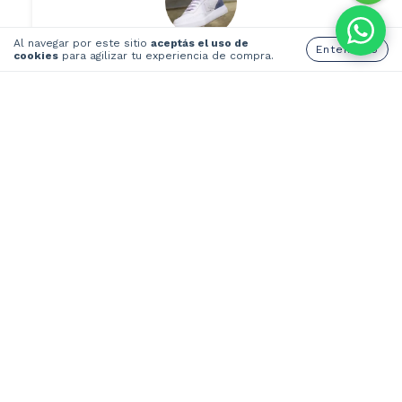
Al navegar por este sitio
aceptás el uso de
Entendido
"Hermosas mis Gerf!! Quedé enamorada,
cookies
para agilizar tu experiencia de compra.
superó mis expectativas... las/los que me
las vieron puestas les encantó 💕"
MARIANO LÓPEZ
Categorías
Contactános
Suscribite al newsletter