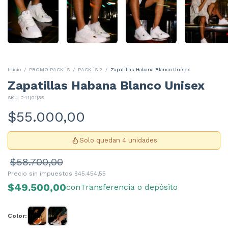
Inicio
/
PROMO PACK´S
/
PACK´S 2
/
Zapatillas Habana Blanco Unisex
Zapatillas Habana Blanco Unisex
SKU:
241|01|35
$55.000,00
Solo quedan 4 unidades
$58.700,00
Precio sin impuestos
$45.454,55
$49.500,00
con
Transferencia o depósito
Color: