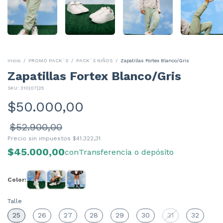
Inicio
/
PROMO PACK´S
/
PACK´S NIÑOS
/
Zapatillas Fortex Blanco/Gris
Zapatillas Fortex Blanco/Gris
SKU:
310|07|25
$50.000,00
$52.900,00
Precio sin impuestos
$41.322,31
$45.000,00
con
Transferencia o depósito
Color:
Talle
25
26
27
28
29
30
31
32