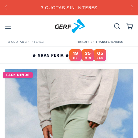
3 CUOTAS SIN INTERÉS
3 CUOTAS SIN INTERES
10%OFF EN TRANSFERENCIAS
19
35
05
🔥 GRAN FERIA 🔥
HS
MIN
SEG
PACK NIÑOS