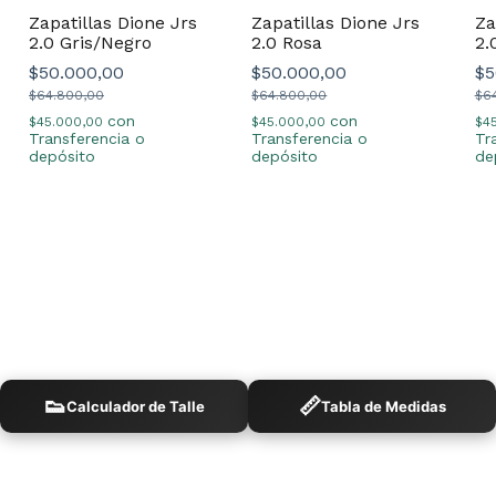
Zapatillas Dione Jrs
Zapatillas Dione Jrs
Za
2.0 Gris/Negro
2.0 Rosa
2.
$50.000,00
$50.000,00
$5
$64.800,00
$64.800,00
$6
con
con
$45.000,00
$45.000,00
$4
Transferencia o
Transferencia o
Tr
depósito
depósito
de
👟
📏
Calculador de Talle
Tabla de Medidas