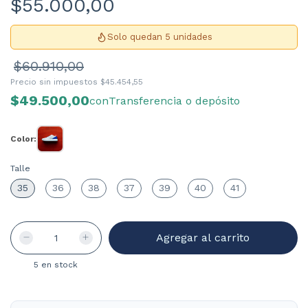
$55.000,00
Solo quedan 5 unidades
$60.910,00
Precio sin impuestos
$45.454,55
$49.500,00
con
Transferencia o depósito
Color:
Talle
35
36
38
37
39
40
41
5
en stock