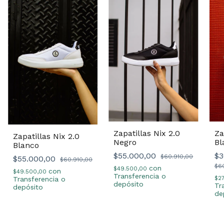
Zapatillas Nix 2.0
Za
Zapatillas Nix 2.0
Negro
Bl
Blanco
$55.000,00
$3
$60.910,00
$55.000,00
$60.910,00
$6
con
$49.500,00
con
$49.500,00
Transferencia o
$2
Transferencia o
depósito
Tr
depósito
de