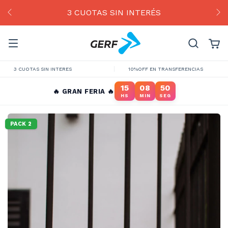
3 CUOTAS SIN INTERÉS
3 CUOTAS SIN INTERES
10%OFF EN TRANSFERENCIAS
15
08
49
🔥 GRAN FERIA 🔥
HS
MIN
SEG
PACK 2