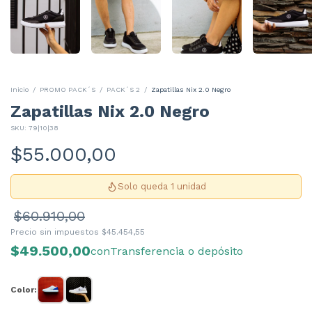
Inicio
/
PROMO PACK´S
/
PACK´S 2
/
Zapatillas Nix 2.0 Negro
Zapatillas Nix 2.0 Negro
SKU:
79|10|38
$55.000,00
Solo queda 1 unidad
$60.910,00
Precio sin impuestos
$45.454,55
$49.500,00
con
Transferencia o depósito
Color: