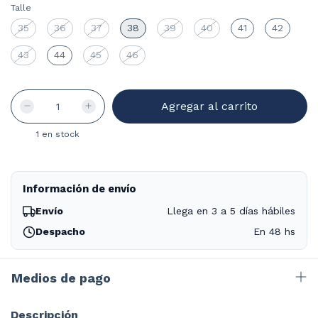
Talle
35
36
37
38
39
40
41
42
43
44
45
46
1
en stock
Información de envío
Envío
Llega en 3 a 5 días hábiles
Despacho
En 48 hs
Medios de pago
Descripción