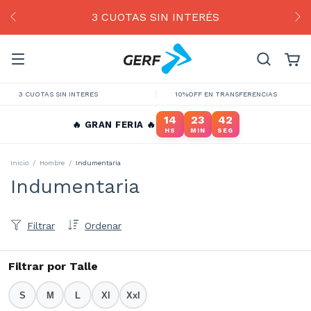
3 CUOTAS SIN INTERÉS
3 CUOTAS SIN INTERES
10%OFF EN TRANSFERENCIAS
14
23
41
🔥 GRAN FERIA 🔥
HS
MIN
SEG
Inicio
/
Hombre
/
Indumentaria
Indumentaria
Filtrar
Ordenar
Filtrar por Talle
S
M
L
Xl
Xxl