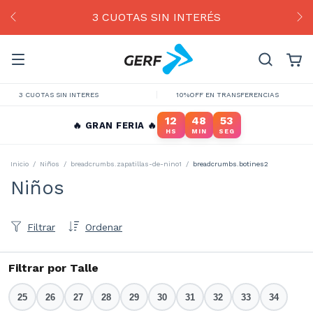
3 CUOTAS SIN INTERÉS
3 CUOTAS SIN INTERES
10%OFF EN TRANSFERENCIAS
12
48
52
🔥 GRAN FERIA 🔥
HS
MIN
SEG
Inicio
/
Niños
/
breadcrumbs.zapatillas-de-nino1
/
breadcrumbs.botines2
Niños
Filtrar
Ordenar
Filtrar por Talle
25
26
27
28
29
30
31
32
33
34